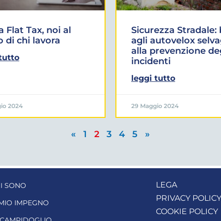
a Flat Tax, noi al
Sicurezza Stradale:
o di chi lavora
agli autovelox selvag
alla prevenzione de
tutto
incidenti
leggi tutto
io 2024
29 Maggio 2024
«
1
2
3
4
5
»
LEGA
I SONO
PRIVACY POLIC
 MIO IMPEGNO
COOKIE POLICY
 CAMPIDOGLIO