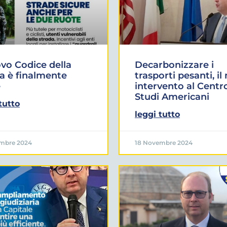
ovo Codice della
Decarbonizzare i
a è finalmente
trasporti pesanti, il
e
intervento al Centr
Studi Americani
tutto
leggi tutto
mbre 2024
18 Novembre 2024