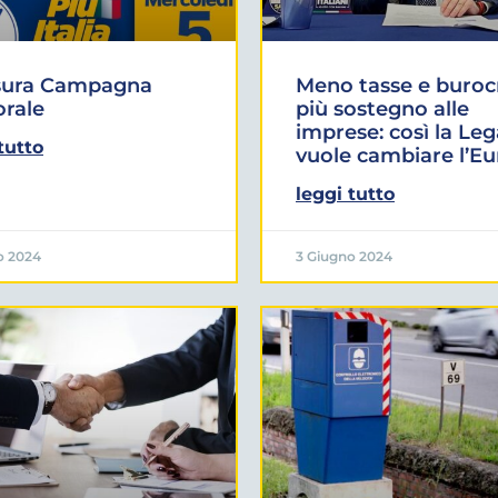
sura Campagna
Meno tasse e burocr
orale
più sostegno alle
imprese: così la Leg
tutto
vuole cambiare l’E
leggi tutto
o 2024
3 Giugno 2024