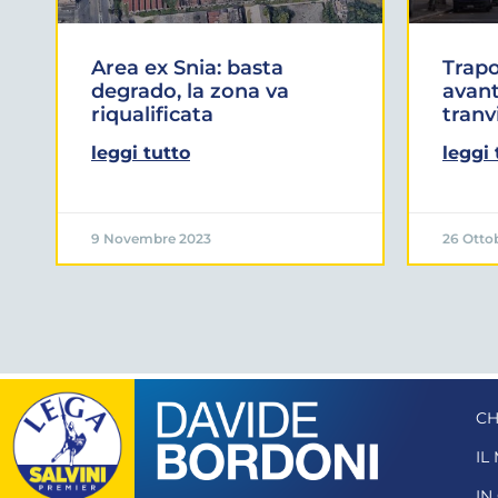
Area ex Snia: basta
Trapo
degrado, la zona va
avant
riqualificata
tranv
leggi tutto
leggi 
9 Novembre 2023
26 Otto
CH
IL
IN