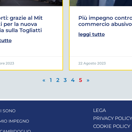
rti: grazie al Mit
Più impegno contro 
i per la nuova
commercio abusivo
ia sulla Togliatti
leggi tutto
tutto
bre 2023
22 Agosto 2023
«
1
2
3
4
5
»
LEGA
I SONO
PRIVACY POLIC
 MIO IMPEGNO
COOKIE POLICY
 CAMPIDOGLIO