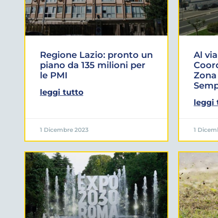
Regione Lazio: pronto un
Al via
piano da 135 milioni per
Coor
le PMI
Zona 
Sempl
leggi tutto
leggi 
1 Dicembre 2023
1 Dicem