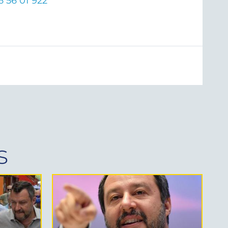
6 56 01 922
s