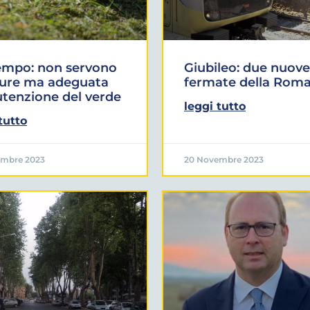
empo: non servono
Giubileo: due nuove
sure ma adeguata
fermate della Roma
tenzione del verde
leggi tutto
tutto
embre 2023
20 Novembre 2023