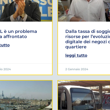
TL è un problema
Dalla tassa di sogg
a affrontato
risorse per l’evoluz
digitale dei negozi 
tutto
quartiere
leggi tutto
io 2024
2 Gennaio 2024