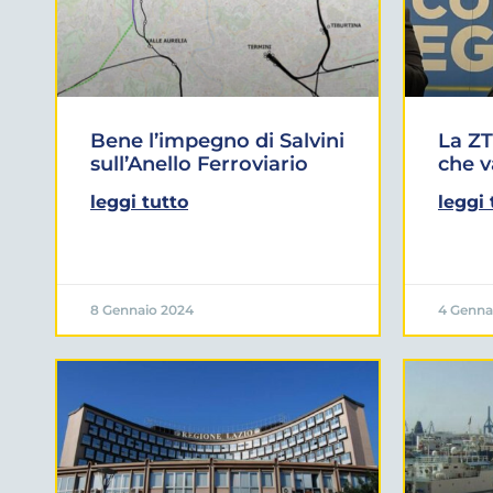
Bene l’impegno di Salvini
La Z
sull’Anello Ferroviario
che v
leggi tutto
leggi 
8 Gennaio 2024
4 Genna