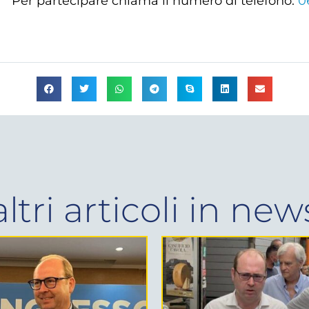
Per partecipare chiama il numero di telefono:
0
altri articoli in
new