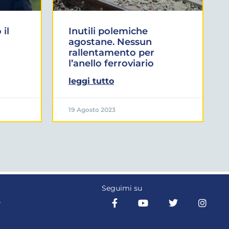
il
Inutili polemiche
agostane. Nessun
rallentamento per
l’anello ferroviario
leggi tutto
19 Agosto 2023
Seguimi su
Y