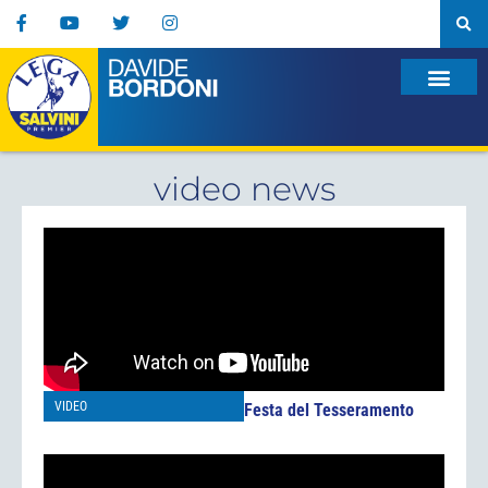
video news
VIDEO
Festa del Tesseramento