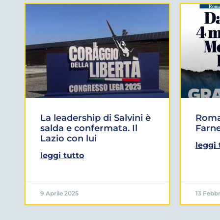
La leadership di Salvini è
Roma:
salda e confermata. Il
Farne
Lazio con lui
leggi 
leggi tutto
9 Aprile 2025
13 Febbr