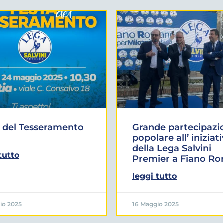
 del Tesseramento
Grande partecipazi
popolare all’ iniziat
della Lega Salvini
tutto
Premier a Fiano R
leggi tutto
io 2025
16 Maggio 2025