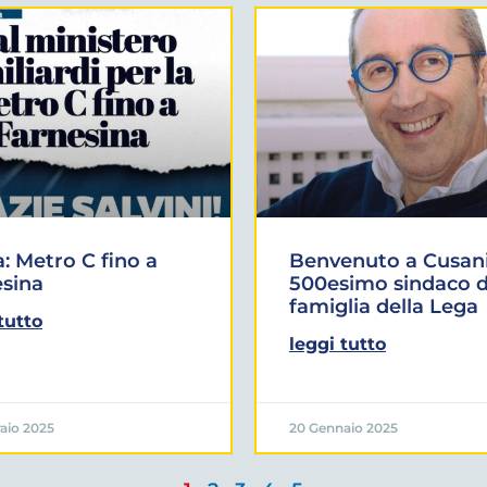
 Metro C fino a
Benvenuto a Cusani
sina
500esimo sindaco d
famiglia della Lega
tutto
leggi tutto
aio 2025
20 Gennaio 2025