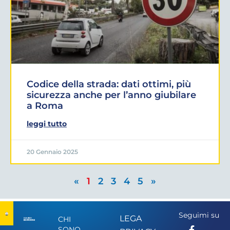
Codice della strada: dati ottimi, più
sicurezza anche per l’anno giubilare
a Roma
leggi tutto
20 Gennaio 2025
«
1
2
3
4
5
»
Seguimi su
LEGA
CHI
SONO