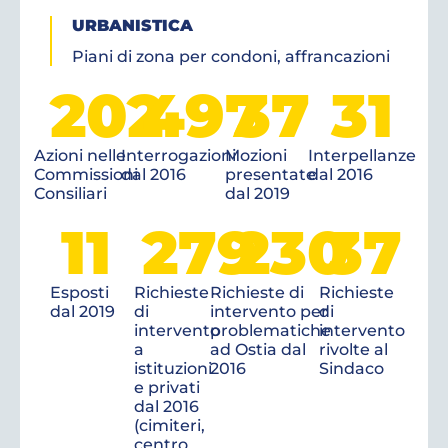
URBANISTICA
Piani di zona per condoni, affrancazioni
202
497
37
31
Azioni nelle
Interrogazioni
Mozioni
Interpellanze
Commissioni
dal 2016
presentate
dal 2016
Consiliari
dal 2019
11
279
230
37
Esposti
Richieste
Richieste di
Richieste
dal 2019
di
intervento per
di
intervento
problematiche
intervento
a
ad Ostia dal
rivolte al
istituzioni
2016
Sindaco
e privati
dal 2016
(cimiteri,
centro