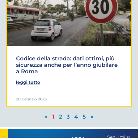
Codice della strada: dati ottimi, più
sicurezza anche per l’anno giubilare
a Roma
leggi tutto
20 Gennaio 2025
«
1
2
3
4
5
»
Seguimi su