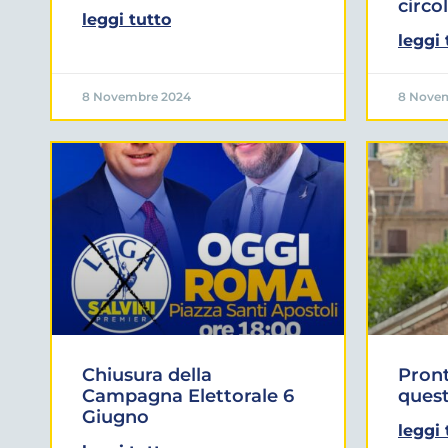
circo
leggi tutto
leggi 
8 Novembre 2024
8 Nove
Chiusura della
Pront
Campagna Elettorale 6
ques
Giugno
leggi 