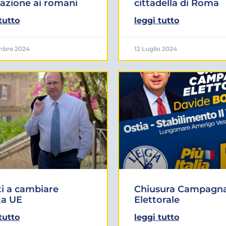
lazione ai romani
cittadella di Roma
tutto
leggi tutto
mbre 2024
12 Luglio 2024
i a cambiare
Chiusura Campagn
ta UE
Elettorale
tutto
leggi tutto