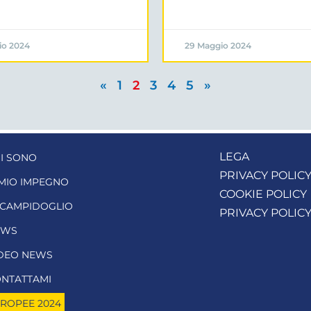
io 2024
29 Maggio 2024
«
1
2
3
4
5
»
LEGA
I SONO
PRIVACY POLIC
 MIO IMPEGNO
COOKIE POLICY
 CAMPIDOGLIO
PRIVACY POLIC
EWS
DEO NEWS
NTATTAMI
ROPEE 2024