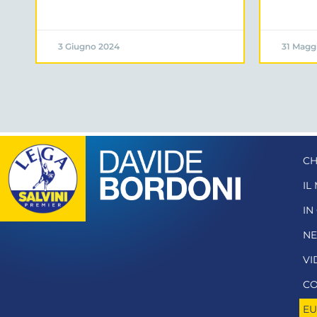
3 Giugno 2024
31 Magg
CH
IL
IN
N
VI
CO
EU