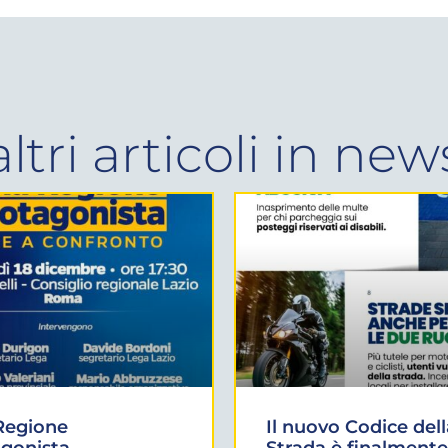
altri articoli in
new
Regione
Il nuovo Codice dell
gonista
Strada è finalmente