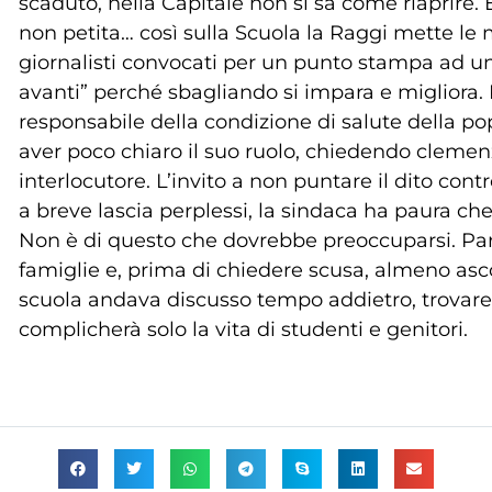
scaduto, nella Capitale non si sa come riaprire. È
non petita… così sulla Scuola la Raggi mette le m
giornalisti convocati per un punto stampa ad 
avanti” perché sbagliando si impara e migliora. 
responsabile della condizione di salute della pop
aver poco chiaro il suo ruolo, chiedendo cleme
interlocutore. L’invito a non puntare il dito cont
a breve lascia perplessi, la sindaca ha paura c
Non è di questo che dovrebbe preoccuparsi. Parli 
famiglie e, prima di chiedere scusa, almeno ascolt
scuola andava discusso tempo addietro, trovare 
complicherà solo la vita di studenti e genitori.