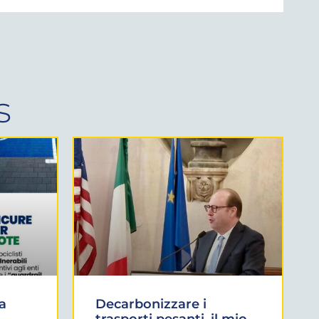
s
a
Decarbonizzare i
trasporti pesanti, il mio