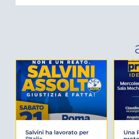
Salvini ha lavorato per
Una 
l’Italia
prota