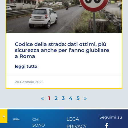
Codice della strada: dati ottimi, più
sicurezza anche per l’anno giubilare
a Roma
leggi tutto
20 Gennaio 2025
«
1
2
3
4
5
»
Seguimi su
LEGA
CHI
SONO
PRIVACY