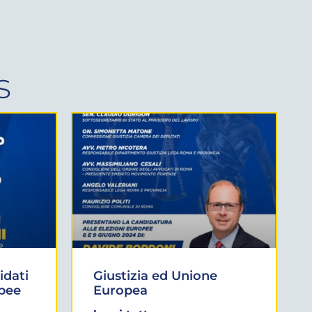
s
idati
Giustizia ed Unione
opee
Europea