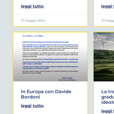
leggi tutto
leggi 
27 Maggio 2024
27 Magg
In Europa con Davide
La tr
Bordoni
gradu
ideol
leggi tutto
leggi 