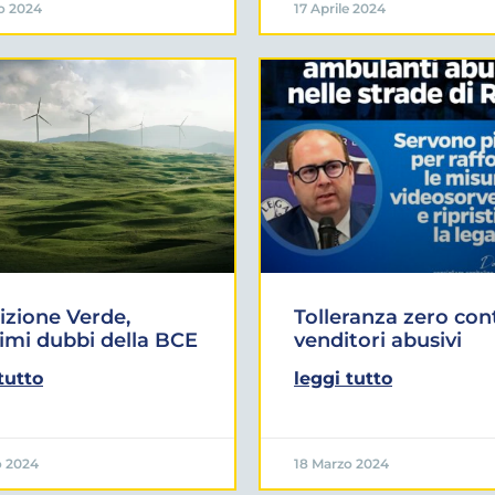
o 2024
17 Aprile 2024
izione Verde,
Tolleranza zero cont
timi dubbi della BCE
venditori abusivi
tutto
leggi tutto
o 2024
18 Marzo 2024