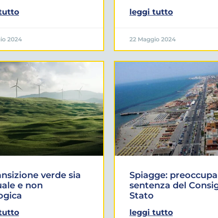
tutto
leggi tutto
io 2024
22 Maggio 2024
ansizione verde sia
Spiagge: preoccupa
ale e non
sentenza del Consig
ogica
Stato
tutto
leggi tutto