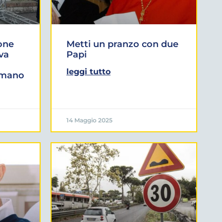
one
Metti un pranzo con due
iva
Papi
leggi tutto
omano
14 Maggio 2025