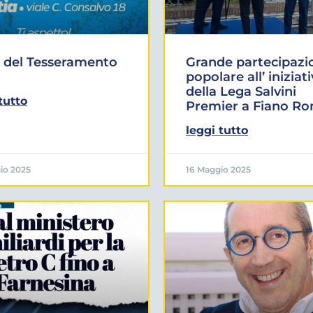
 del Tesseramento
Grande partecipazi
popolare all’ iniziat
della Lega Salvini
tutto
Premier a Fiano R
leggi tutto
io 2025
16 Maggio 2025