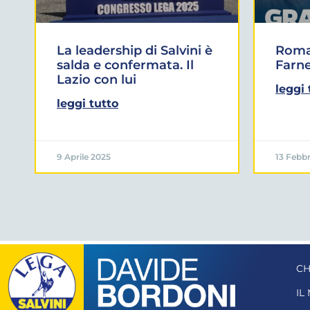
La leadership di Salvini è
Roma:
salda e confermata. Il
Farne
Lazio con lui
leggi 
leggi tutto
9 Aprile 2025
13 Febbr
CH
IL