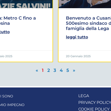
 Metro C fino a
Benvenuto a Cusani
sina
500esimo sindaco d
famiglia della Lega
tutto
leggi tutto
aio 2025
20 Gennaio 2025
«
1
2
3
4
5
»
LEGA
I SONO
PRIVACY POLIC
 MIO IMPEGNO
COOKIE POLICY