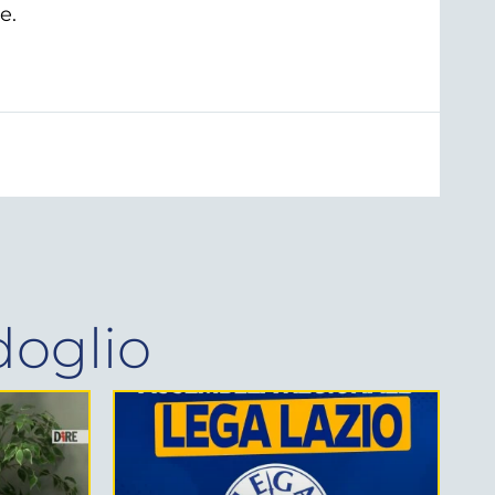
e.
doglio