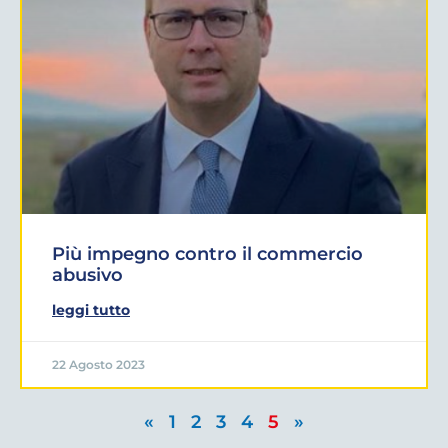
Più impegno contro il commercio
abusivo
leggi tutto
22 Agosto 2023
«
1
2
3
4
5
»