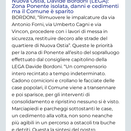
Nuova Ostia, Davide Bordoni (LEGA):
Zona Ponente isolata, danni e cedimenti
ma il Comune è sparito
BORDONI, “Rimuovere le impalcature da via
Antonio Forni, via Umberto Cagni e via
Vincon, procedere con i lavori di messa in
sicurezza, restituire decoro alle strade del
quartiere di Nuova Ostia”. Queste le priorità
per la zona di Ponente all’esito del sopralluogo
effettuato dal consigliere capitolino della
LEGA Davide Bordoni. “Un comprensorio
intero recintato a tempo indeterminato.
Cadono cornicioni e crollano le facciate delle
case popolari, il Comune viene a transennare
e poi sparisce, per gli interventi di
consolidamento e ripristino nessuno si è visto.
Marciapiedi e parcheggi sottostanti le case,
un cedimento alla volta, non sono neanche
più agibili in un percorso a ostacoli tra buche
e detriti. Questa la sintesi del nostro