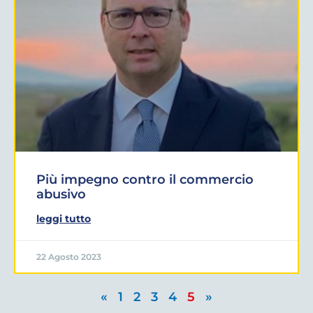
Più impegno contro il commercio
abusivo
leggi tutto
22 Agosto 2023
«
1
2
3
4
5
»