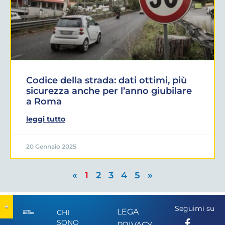
Codice della strada: dati ottimi, più
sicurezza anche per l’anno giubilare
a Roma
leggi tutto
20 Gennaio 2025
«
1
2
3
4
5
»
Seguimi su
LEGA
CHI
SONO
PRIVACY