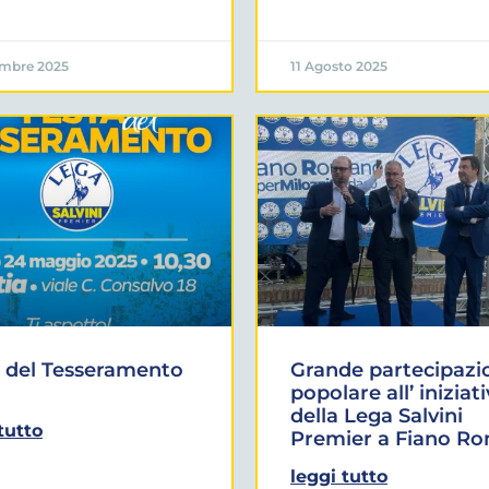
embre 2025
11 Agosto 2025
 del Tesseramento
Grande partecipazi
popolare all’ iniziat
della Lega Salvini
tutto
Premier a Fiano R
leggi tutto