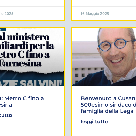
io 2025
16 Maggio 2025
 Metro C fino a
Benvenuto a Cusani
sina
500esimo sindaco d
famiglia della Lega
tutto
leggi tutto