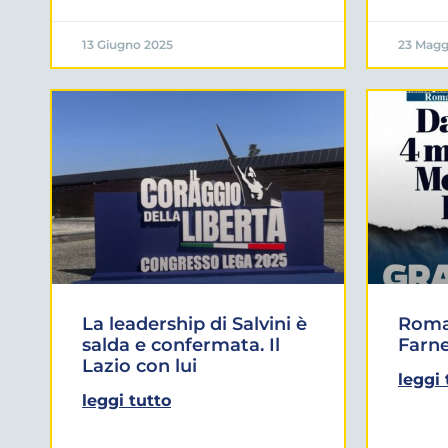
13 Giugno 2025
23 Magg
La leadership di Salvini è
Roma:
salda e confermata. Il
Farne
Lazio con lui
leggi 
leggi tutto