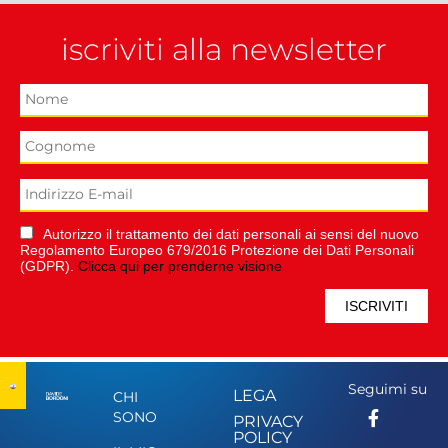
iscriviti alla newsletter
Autorizzo il trattamento dei dati personali ai sensi del nuovo
Regolamento Europeo 679/2016 Protezione dei Dati Personali
(GDPR).
Clicca qui per prenderne visione
Seguimi su
LEGA
CHI
SONO
PRIVACY
POLICY