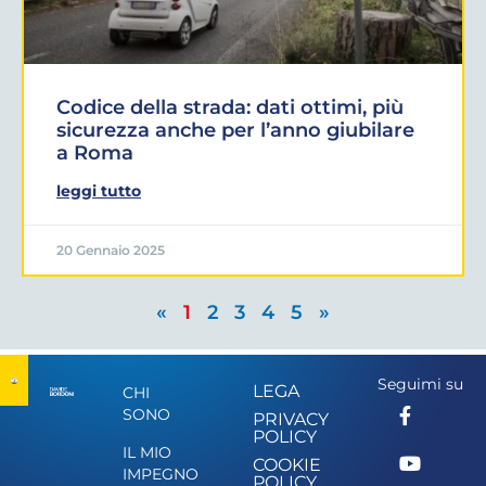
Codice della strada: dati ottimi, più
sicurezza anche per l’anno giubilare
a Roma
leggi tutto
20 Gennaio 2025
«
1
2
3
4
5
»
Seguimi su
LEGA
CHI
SONO
PRIVACY
POLICY
IL MIO
COOKIE
IMPEGNO
POLICY