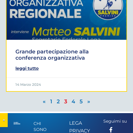
Grande partecipazione alla
conferenza organizzativa
leggi tutto
14 Marzo 2024
«
1
2
3
4
5
»
Seguimi su
LEGA
CHI
SONO
PRIVACY