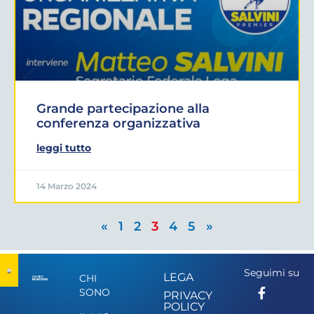
Grande partecipazione alla
conferenza organizzativa
leggi tutto
14 Marzo 2024
«
1
2
3
4
5
»
Seguimi su
LEGA
CHI
SONO
PRIVACY
POLICY