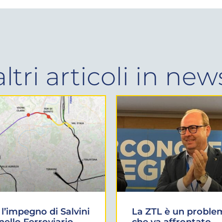
altri articoli in
new
l’impegno di Salvini
La ZTL è un proble
Anello Ferroviario
che va affrontato