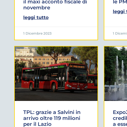
il maxi acconto fiscale di
le PM
novembre
leggi 
leggi tutto
1 Dicembre 2023
1 Dicem
TPL: grazie a Salvini in
Expo2
arrivo oltre 119 milioni
credi
per il Lazio
a ess