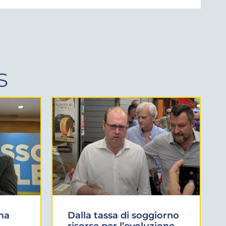
s
ma
Dalla tassa di soggiorno
risorse per l’evoluzione