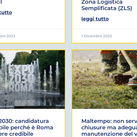
I
Zona Logistica
Semplificata (ZLS)
tutto
leggi tutto
bre 2023
1 Dicembre 2023
030: candidatura
Maltempo: non ser
bile perché è Roma
chiusure ma adegu
ere credibile
manutenzione del 