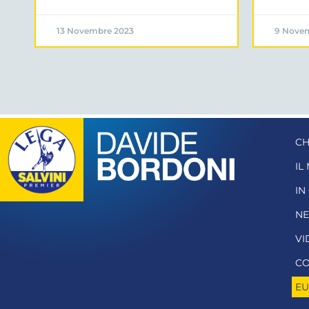
13 Novembre 2023
9 Nove
CH
IL
IN
N
VI
CO
EU