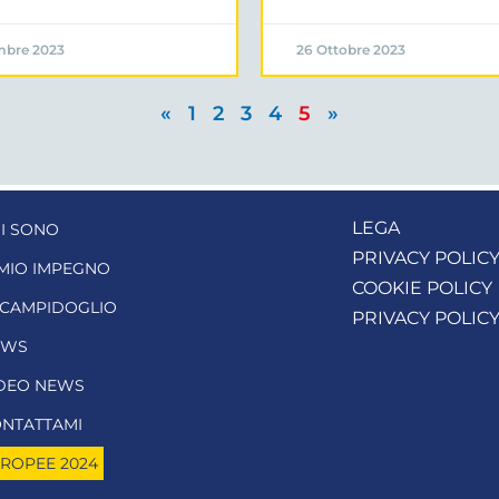
mbre 2023
26 Ottobre 2023
«
1
2
3
4
5
»
LEGA
I SONO
PRIVACY POLIC
 MIO IMPEGNO
COOKIE POLICY
 CAMPIDOGLIO
PRIVACY POLIC
EWS
DEO NEWS
NTATTAMI
ROPEE 2024