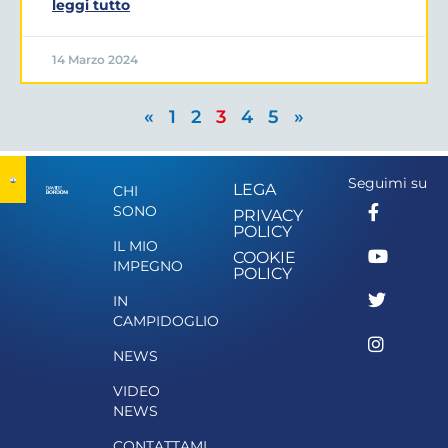
leggi tutto
14 Marzo 2024
«
1
2
3
4
5
»
Seguimi su
LEGA
CHI
SONO
PRIVACY
POLICY
IL MIO
COOKIE
IMPEGNO
POLICY
IN
CAMPIDOGLIO
NEWS
VIDEO
NEWS
CONTATTAMI