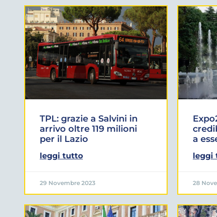
TPL: grazie a Salvini in
Expo2
arrivo oltre 119 milioni
credi
per il Lazio
a ess
leggi tutto
leggi 
29 Novembre 2023
28 Nov