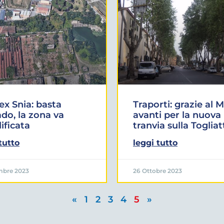
ex Snia: basta
Traporti: grazie al M
do, la zona va
avanti per la nuova
lificata
tranvia sulla Togliat
tutto
leggi tutto
mbre 2023
26 Ottobre 2023
«
1
2
3
4
5
»