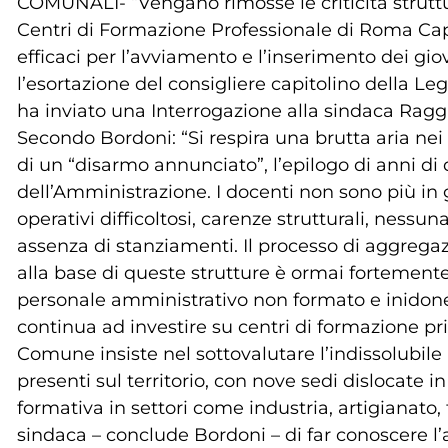
COMUNALI- “Vengano rimosse le criticità struttur
Centri di Formazione Professionale di Roma Cap
efficaci per l’avviamento e l’inserimento dei gio
l’esortazione del consigliere capitolino della L
ha inviato una Interrogazione alla sindaca Ragg
Secondo Bordoni: “Si respira una brutta aria nei
di un “disarmo annunciato”, l’epilogo di anni di
dell’Amministrazione. I docenti non sono più in 
operativi difficoltosi, carenze strutturali, ness
assenza di stanziamenti. Il processo di aggregaz
alla base di queste strutture è ormai fortemente
personale amministrativo non formato e inidoneo
continua ad investire su centri di formazione priv
Comune insiste nel sottovalutare l’indissolubile 
presenti sul territorio, con nove sedi dislocate in
formativa in settori come industria, artigianato, 
sindaca – conclude Bordoni – di far conoscere l’a