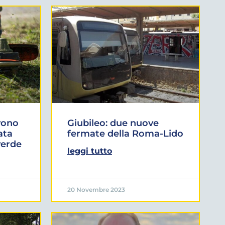
vono
Giubileo: due nuove
ata
fermate della Roma-Lido
verde
leggi tutto
20 Novembre 2023