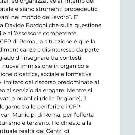
ali ed organizzative all’interno dei
itale e siano strumenti propedeutici
vani nel mondo del lavoro”. E’
ega Davide Bordoni che sulla questione
i e all’Assessore competente.
 CFP di Roma, la situazione è quella
 dimenticanze e disinteresse da parte
grado di insegnare tra contesti
una nuova immissione in organico e
ione didattica, sociale e formativa
 limitato dal riscorso predominate al
 al servizio da erogare. Mentre si
ati o pubblici (della Regione), il
legame tra le periferie e i CFP
 vari Municipi di Roma, per l’offerta
turismo e terziario. Ho chiesto alla
ttuale realtà dei Centri di