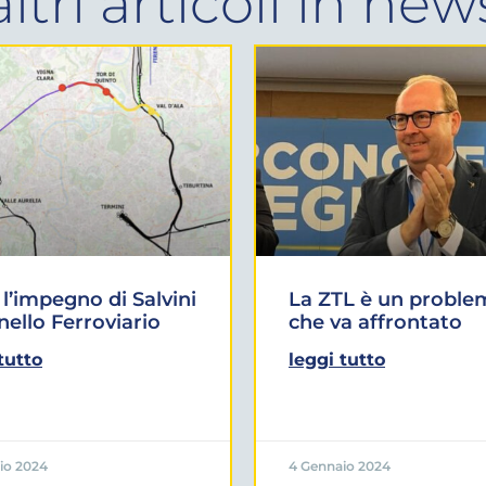
altri articoli in
new
l’impegno di Salvini
La ZTL è un proble
Anello Ferroviario
che va affrontato
tutto
leggi tutto
io 2024
4 Gennaio 2024