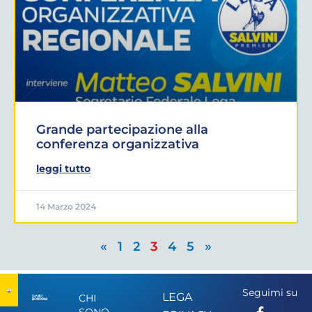
Grande partecipazione alla
conferenza organizzativa
leggi tutto
14 Marzo 2024
«
1
2
3
4
5
»
Seguimi su
LEGA
CHI
SONO