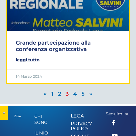
Grande partecipazione alla
conferenza organizzativa
leggi tutto
14 Marzo 2024
«
1
2
3
4
5
»
Seguimi su
LEGA
CHI
SONO
PRIVACY
POLICY
IL MIO