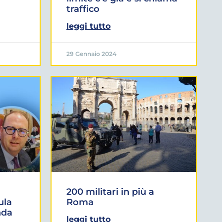
traffico
leggi tutto
29 Gennaio 2024
200 militari in più a
ula
Roma
nda
leggi tutto