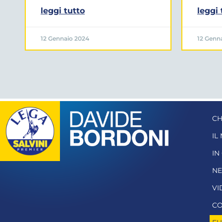
leggi tutto
leggi 
12 Gennaio 2024
12 Genn
CH
IL
IN
N
VI
CO