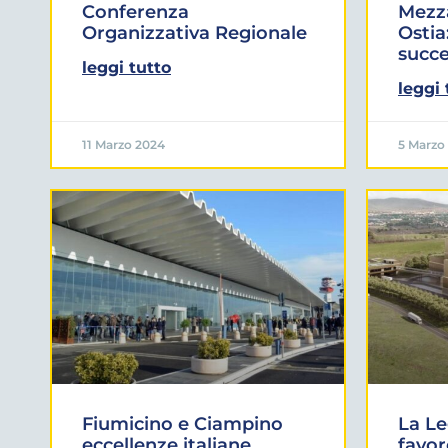
Conferenza
Mezz
Organizzativa Regionale
Ostia
succ
leggi tutto
leggi 
11 Marzo 2024
5 Marzo
Fiumicino e Ciampino
La L
eccellenze italiane
favor