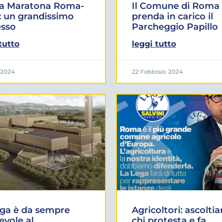
a Maratona Roma-
Il Comune di Roma
: un grandissimo
prenda in carico il
esso
Parcheggio Papillo
tutto
leggi tutto
 2024
22 Febbraio 2024
ega è da sempre
Agricoltori: ascolti
evole al
chi protesta e fa