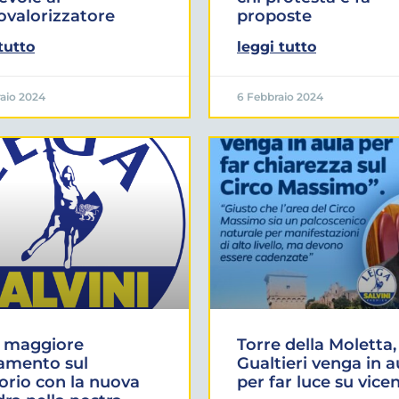
valorizzatore
proposte
tutto
leggi tutto
raio 2024
6 Febbraio 2024
: maggiore
Torre della Moletta,
amento sul
Gualtieri venga in a
torio con la nuova
per far luce su vice