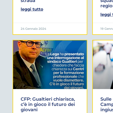
strada
squad
regi
leggi tutto
leggi 
24 Gennaio 2024
19 Genn
CFP: Gualtieri chiarisca,
Sulle
c’è in gioco il futuro dei
Campi
giovani
ingiu