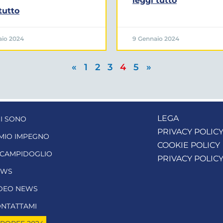
leggi tutto
tutto
aio 2024
9 Gennaio 2024
«
1
2
3
4
5
»
LEGA
I SONO
PRIVACY POLIC
 MIO IMPEGNO
COOKIE POLICY
 CAMPIDOGLIO
PRIVACY POLIC
EWS
DEO NEWS
NTATTAMI