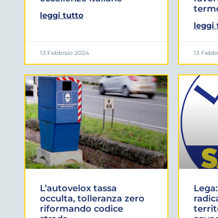
termo
leggi tutto
leggi 
13 Febbraio 2024
13 Febb
L’autovelox tassa
Lega
occulta, tolleranza zero
radic
riformando codice
terri