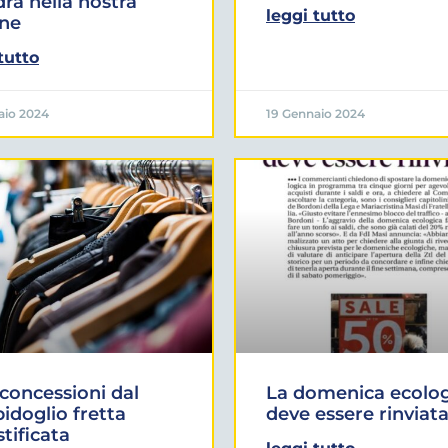
ra nella nostra
leggi tutto
one
tutto
aio 2024
19 Gennaio 2024
 concessioni dal
La domenica ecolog
doglio fretta
deve essere rinviat
stificata