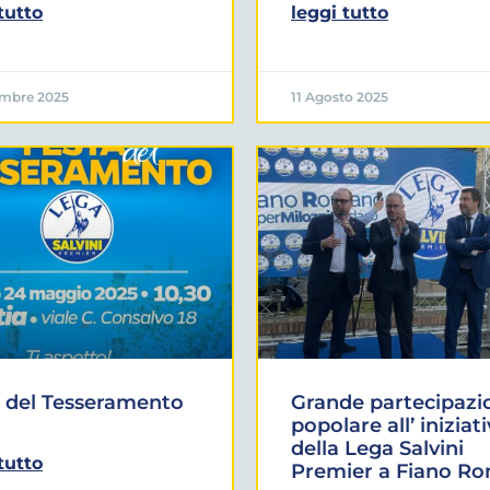
tutto
leggi tutto
embre 2025
11 Agosto 2025
 del Tesseramento
Grande partecipazi
popolare all’ iniziat
della Lega Salvini
tutto
Premier a Fiano R