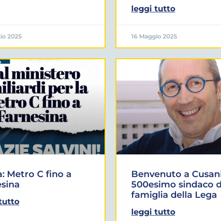
leggi tutto
io 2025
16 Maggio 2025
 Metro C fino a
Benvenuto a Cusani
sina
500esimo sindaco d
famiglia della Lega
tutto
leggi tutto