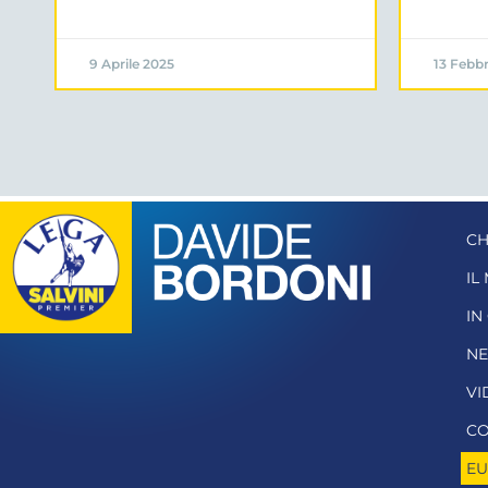
9 Aprile 2025
13 Febbr
CH
IL
IN
N
VI
CO
EU