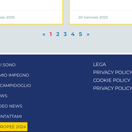
aio 2025
20 Gennaio 2025
«
1
2
3
4
5
»
LEGA
I SONO
PRIVACY POLIC
 MIO IMPEGNO
COOKIE POLICY
 CAMPIDOGLIO
PRIVACY POLIC
EWS
DEO NEWS
NTATTAMI
ROPEE 2024