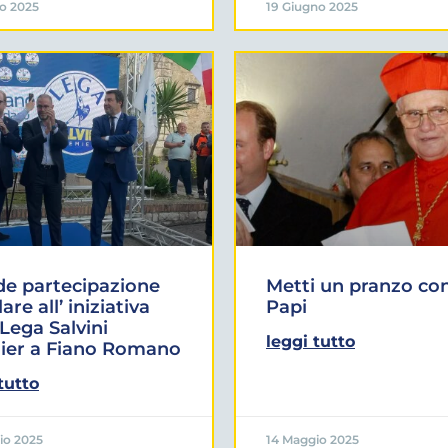
to 2025
19 Giugno 2025
e partecipazione
Metti un pranzo co
re all’ iniziativa
Papi
 Lega Salvini
leggi tutto
ier a Fiano Romano
tutto
io 2025
14 Maggio 2025