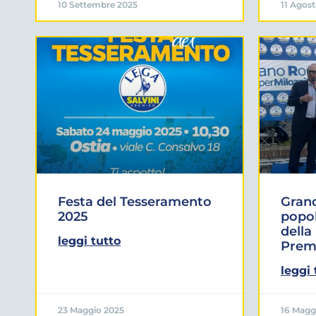
10 Settembre 2025
11 Agos
Festa del Tesseramento
Grand
2025
popola
della
leggi tutto
Prem
leggi 
23 Maggio 2025
16 Magg