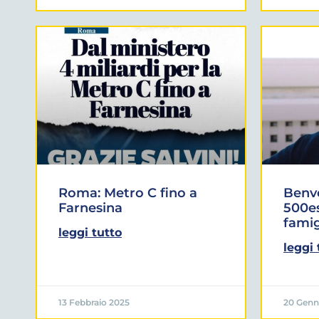
Roma: Metro C fino a
Benve
Farnesina
500es
famig
leggi tutto
leggi 
13 Febbraio 2025
20 Genn