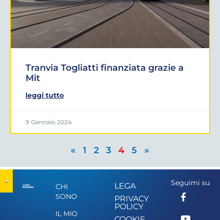
Tranvia Togliatti finanziata grazie a
Mit
leggi tutto
9 Gennaio 2024
«
1
2
3
4
5
»
Seguimi su
LEGA
CHI
SONO
PRIVACY
POLICY
IL MIO
COOKIE