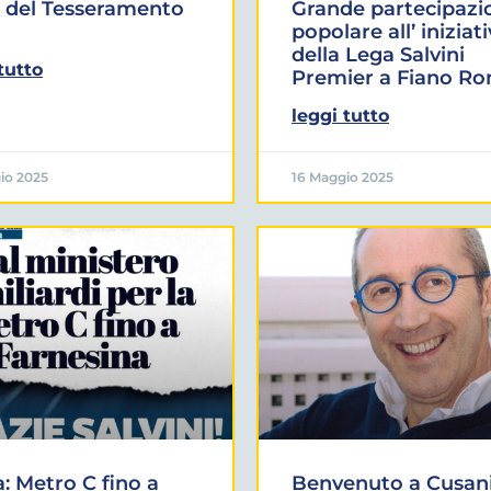
 del Tesseramento
Grande partecipazi
popolare all’ iniziat
della Lega Salvini
tutto
Premier a Fiano R
leggi tutto
io 2025
16 Maggio 2025
 Metro C fino a
Benvenuto a Cusani