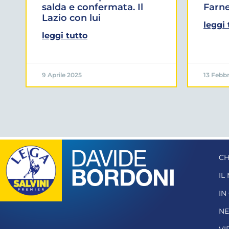
salda e confermata. Il
Farne
Lazio con lui
leggi 
leggi tutto
9 Aprile 2025
13 Febbr
CH
IL
IN
N