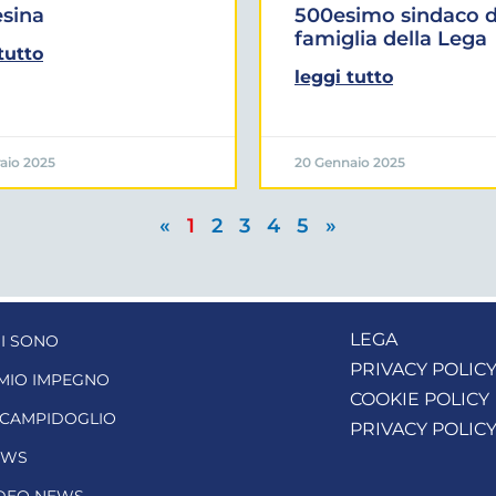
sina
500esimo sindaco d
famiglia della Lega
tutto
leggi tutto
aio 2025
20 Gennaio 2025
«
1
2
3
4
5
»
LEGA
I SONO
PRIVACY POLIC
 MIO IMPEGNO
COOKIE POLICY
 CAMPIDOGLIO
PRIVACY POLIC
EWS