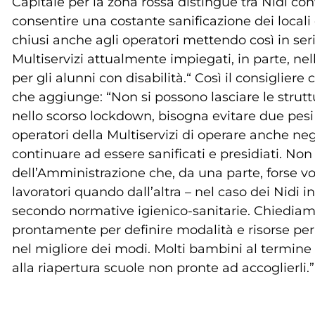
Capitale per la zona rossa distingue tra Nidi conv
consentire una costante sanificazione dei locali
chiusi anche agli operatori mettendo così in seria 
Multiservizi attualmente impiegati, in parte, n
per gli alunni con disabilità.“ Così il consiglier
che aggiunge: “Non si possono lasciare le str
nello scorso lockdown, bisogna evitare due pesi
operatori della Multiservizi di operare anche ne
continuare ad essere sanificati e presidiati. No
dell’Amministrazione che, da una parte, forse v
lavoratori quando dall’altra – nel caso dei Nidi
secondo normative igienico-sanitarie. Chiediamo
prontamente per definire modalità e risorse per 
nel migliore dei modi. Molti bambini al termine 
alla riapertura scuole non pronte ad accoglierli.”