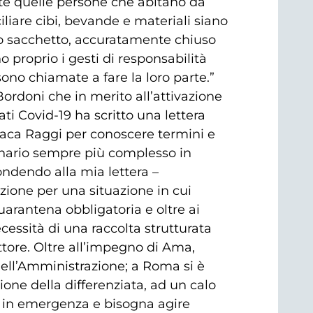
tte quelle persone che abitano da
liare cibi, bevande e materiali siano
pio sacchetto, accuratamente chiuso
o proprio i gesti di responsabilità
sono chiamate a fare la loro parte.”
Bordoni che in merito all’attivazione
lati Covid-19 ha scritto una lettera
ndaca Raggi per conoscere termini e
enario sempre più complesso in
ondendo alla mia lettera –
ione per una situazione in cui
arantena obbligatoria e oltre ai
cessità di una raccolta strutturata
ettore. Oltre all’impegno di Ama,
ell’Amministrazione; a Roma si è
ione della differenziata, ad un calo
mo in emergenza e bisogna agire