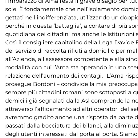
l’imbarazzo di Ama resta il grave disagio per tu
sole. È fondamentale che nell’isolamento domici
gettati nell’indifferenziata, utilizzando un dop
perché in questa ‘battaglia’, a contare di più son
quotidiana dei cittadini ma anche le Istituzioni 
Così il consigliere capitolino della Lega Davide 
del servizio di raccolta rifiuti a domicilio per ma
all’Azienda, all’assessore competente e alla si
modalità con cui l’Ama sta operando in uno sc
relazione dell’aumento dei contagi. “L’Ama risp
prosegue Bordoni – condivide la mia preoccupaz
sempre più cittadini romani sono sottoposti a qu
domicili già segnalati dalla Asl comprende la ne
attraverso l’affidamento ad altri operatori del s
avremmo gradito anche una risposta da parte d
passati dalla bocciatura dei bilanci, alla diminuz
degli utenti interessati dal porta al porta. Sia