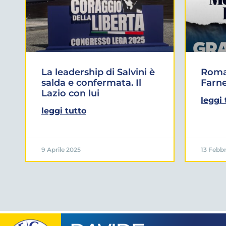
La leadership di Salvini è
Roma:
salda e confermata. Il
Farne
Lazio con lui
leggi 
leggi tutto
9 Aprile 2025
13 Febbr