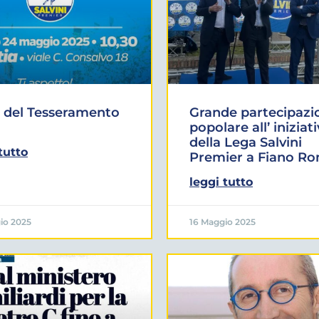
 del Tesseramento
Grande partecipazi
popolare all’ iniziat
della Lega Salvini
tutto
Premier a Fiano R
leggi tutto
io 2025
16 Maggio 2025