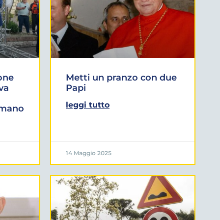
one
Metti un pranzo con due
iva
Papi
leggi tutto
omano
14 Maggio 2025