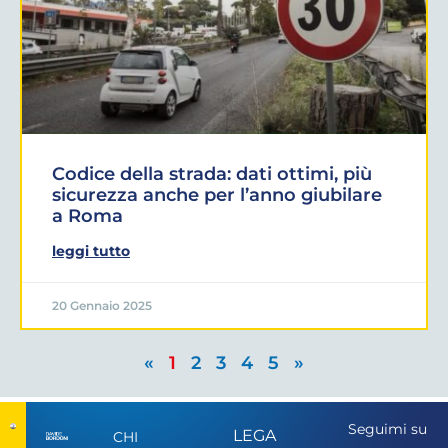
Codice della strada: dati ottimi, più
sicurezza anche per l’anno giubilare
a Roma
leggi tutto
20 Gennaio 2025
«
1
2
3
4
5
»
Seguimi su
LEGA
CHI