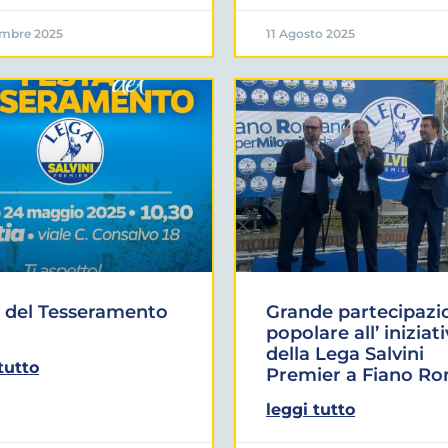
embre 2025
11 Agosto 2025
 del Tesseramento
Grande partecipazi
popolare all’ iniziat
della Lega Salvini
tutto
Premier a Fiano R
leggi tutto