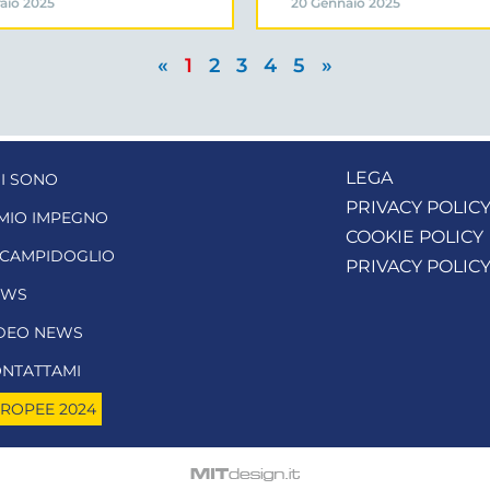
aio 2025
20 Gennaio 2025
«
1
2
3
4
5
»
LEGA
I SONO
PRIVACY POLIC
 MIO IMPEGNO
COOKIE POLICY
 CAMPIDOGLIO
PRIVACY POLIC
EWS
DEO NEWS
NTATTAMI
ROPEE 2024