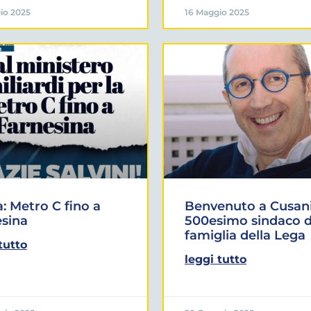
io 2025
16 Maggio 2025
 Metro C fino a
Benvenuto a Cusani
sina
500esimo sindaco d
famiglia della Lega
tutto
leggi tutto