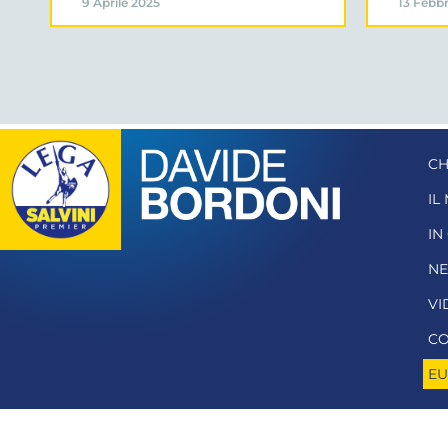
9 Aprile 2025
13 Febbr
CH
IL
IN
N
VI
CO
EU