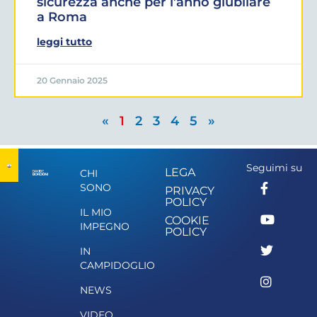
sicurezza anche per l’anno giubilare
a Roma
leggi tutto
20 Gennaio 2025
«
1
2
3
4
5
»
Seguimi su
LEGA
CHI
SONO
PRIVACY
POLICY
IL MIO
COOKIE
IMPEGNO
POLICY
IN
CAMPIDOGLIO
NEWS
VIDEO