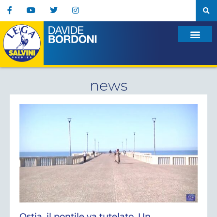
news
Ostia, il pontile va tutelato. Un