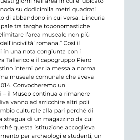
sti giorni nell’area in cui e’ ubicato
snoda su dodicimila metri quadrati
tato di abbandono in cui versa. L’incuria
cipale tra targhe toponomastiche
 delimitare l’area museale non più
ll’inciviltà’ romana.” Così il
i in una nota congiunta con i
ra Tallarico e il capogruppo Piero
ristino interni per la messa a norma
istema museale comunale che aveva
 2014. Convocheremo un
i – il Museo continua a rimanere
iva vanno ad arricchire altri poli
ambio culturale alla pari perché di
lla stregua di un magazzino da cui
erché questa istituzione accoglieva
erimento per archeologi e studenti, un