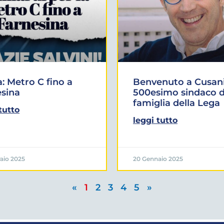
 Metro C fino a
Benvenuto a Cusani
sina
500esimo sindaco d
famiglia della Lega
tutto
leggi tutto
aio 2025
20 Gennaio 2025
«
1
2
3
4
5
»