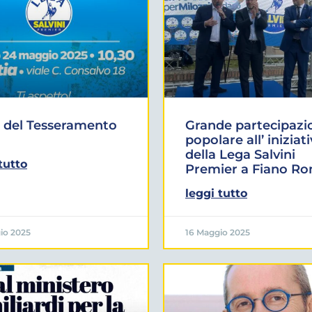
 del Tesseramento
Grande partecipazi
popolare all’ iniziat
della Lega Salvini
tutto
Premier a Fiano R
leggi tutto
io 2025
16 Maggio 2025