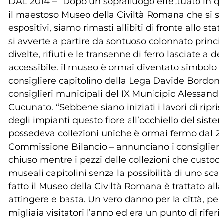
DAL 2014 – “Dopo un sopralluogo effettuato in que
il maestoso Museo della Civiltà Romana che si 
espositivi, siamo rimasti allibiti di fronte allo s
si avverte a partire da sontuoso colonnato prin
divelte, rifiuti e le transenne di ferro lasciate a
accessibile: il museo è ormai diventato simbolo de
consigliere capitolino della Lega Davide Bordon
consiglieri municipali del IX Municipio Alessand
Cucunato. “Sebbene siano iniziati i lavori di rip
degli impianti questo fiore all’occhiello del s
possedeva collezioni uniche è ormai fermo dal
Commissione Bilancio – annunciano i consiglier
chiuso mentre i pezzi delle collezioni che custod
museali capitolini senza la possibilità di uno sc
fatto il Museo della Civiltà Romana è trattato a
attingere e basta. Un vero danno per la città, p
migliaia visitatori l’anno ed era un punto di rif