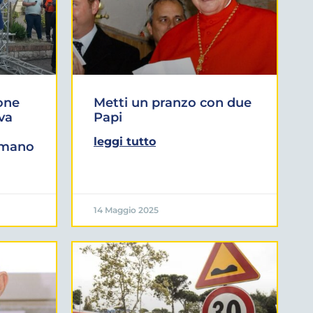
one
Metti un pranzo con due
iva
Papi
leggi tutto
omano
14 Maggio 2025