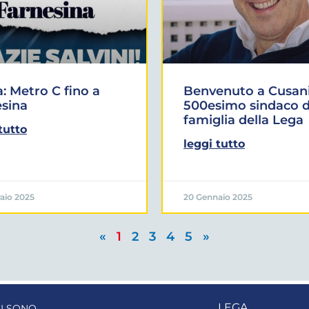
 Metro C fino a
Benvenuto a Cusani
sina
500esimo sindaco d
famiglia della Lega
tutto
leggi tutto
aio 2025
20 Gennaio 2025
«
1
2
3
4
5
»
LEGA
I SONO