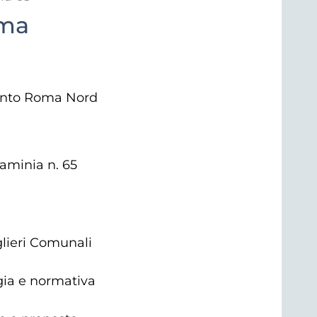
oma
nto Roma Nord
minia n. 65
glieri Comunali
gia e normativa