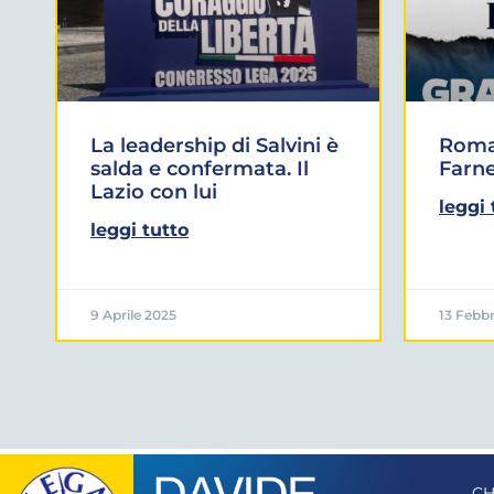
La leadership di Salvini è
Roma:
salda e confermata. Il
Farne
Lazio con lui
leggi 
leggi tutto
9 Aprile 2025
13 Febbr
CH