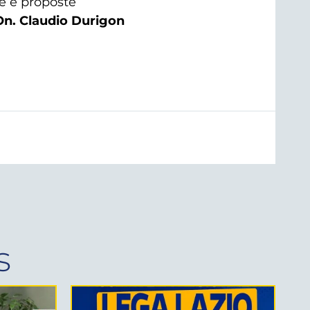
me e proposte
On. Claudio Durigon
s