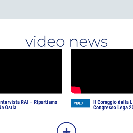
video news
Intervista RAI – Ripartiamo
Il Coraggio della L
VIDEO
da Ostia
Congresso Lega 2