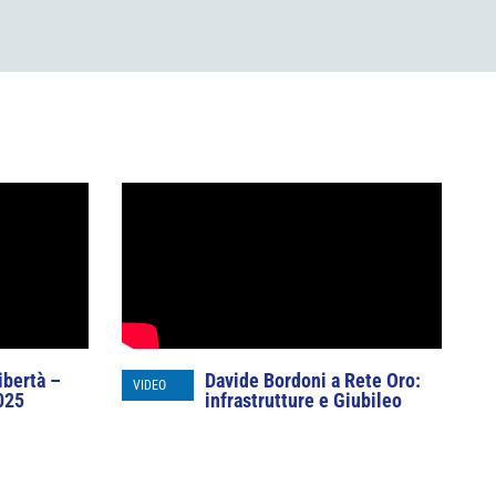
ibertà –
Davide Bordoni a Rete Oro:
VIDEO
025
infrastrutture e Giubileo