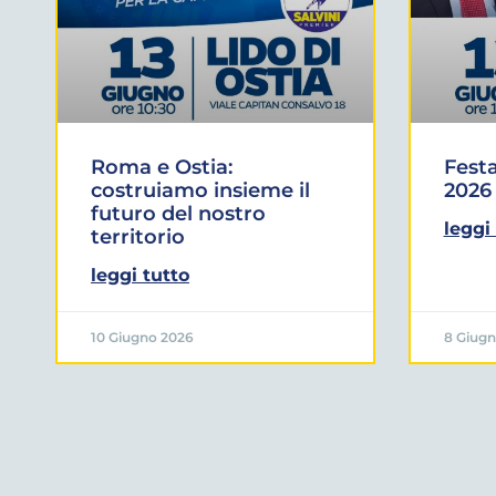
Roma e Ostia:
Fest
costruiamo insieme il
2026
futuro del nostro
leggi
territorio
leggi tutto
10 Giugno 2026
8 Giugn