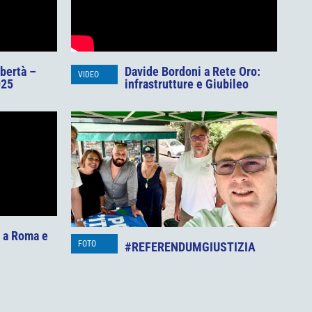
ibertà –
Davide Bordoni a Rete Oro:
VIDEO
025
infrastrutture e Giubileo
a a Roma e
FOTO
#REFERENDUMGIUSTIZIA