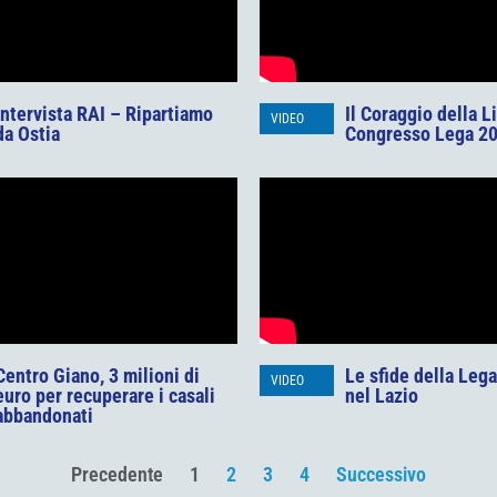
Intervista RAI – Ripartiamo
Il Coraggio della L
VIDEO
da Ostia
Congresso Lega 2
Centro Giano, 3 milioni di
Le sfide della Leg
VIDEO
euro per recuperare i casali
nel Lazio
abbandonati
Precedente
1
2
3
4
Successivo