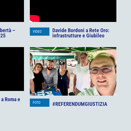
ibertà –
Davide Bordoni a Rete Oro:
VIDEO
025
infrastrutture e Giubileo
a a Roma e
FOTO
#REFERENDUMGIUSTIZIA