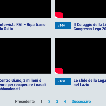
Intervista RAI – Ripartiamo
Il Coraggio della L
VIDEO
da Ostia
Congresso Lega 2
Centro Giano, 3 milioni di
Le sfide della Leg
VIDEO
euro per recuperare i casali
nel Lazio
abbandonati
Precedente
1
2
3
4
Successivo